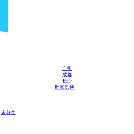
广州
成都
长沙
呼和浩特
未分类