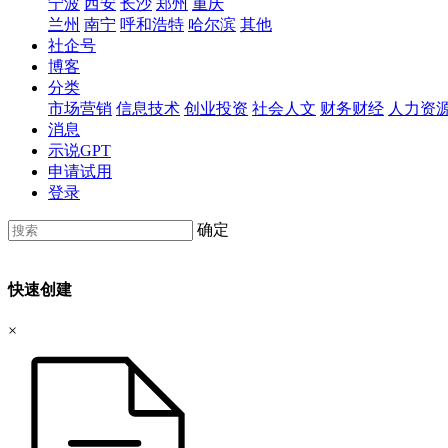
宁波
西安
长沙
郑州
重庆
兰州
南宁
呼和浩特
哈尔滨
其他
社企号
博客
分类
市场营销
信息技术
创业投资
社会人文
财务财经
人力资
消息
示说GPT
申请试用
登录
确定
快速创建
×