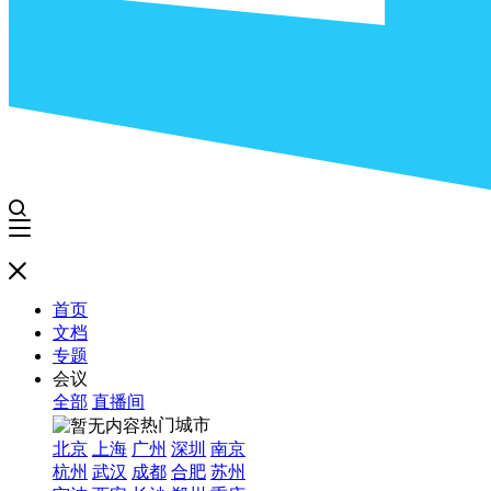
首页
文档
专题
会议
全部
直播间
热门城市
北京
上海
广州
深圳
南京
杭州
武汉
成都
合肥
苏州