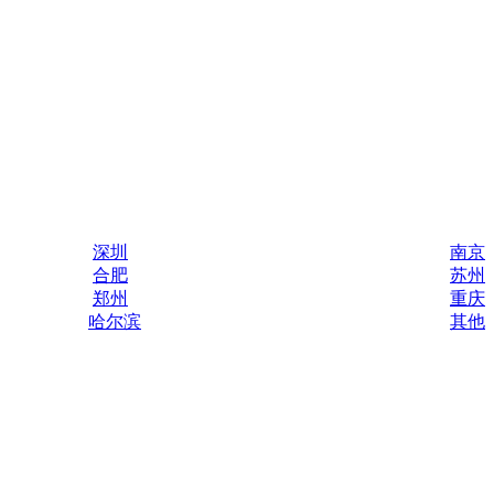
深圳
南京
合肥
苏州
郑州
重庆
哈尔滨
其他