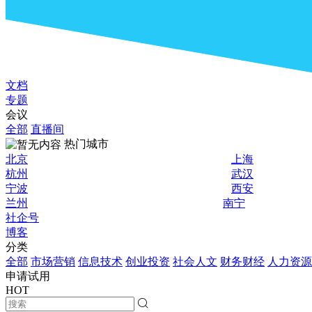
文档
专题
会议
全部
直播间
热门城市
北京
上海
杭州
武汉
宁波
西安
兰州
南宁
社企号
博客
分类
全部
市场营销
信息技术
创业投资
社会人文
财务财经
人力资源
申请试用
HOT