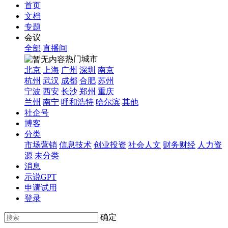
首页
文档
专题
会议
全部
直播间
热门城市
北京
上海
广州
深圳
南京
杭州
武汉
成都
合肥
苏州
宁波
西安
长沙
郑州
重庆
兰州
南宁
呼和浩特
哈尔滨
其他
社企号
博客
分类
市场营销
信息技术
创业投资
社会人文
财务财经
人力资
源
未分类
消息
示说GPT
申请试用
登录
确定