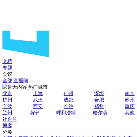
文档
专题
会议
全部
直播间
热门城市
北京
上海
广州
深圳
南京
杭州
武汉
成都
合肥
苏州
宁波
西安
长沙
郑州
重庆
兰州
南宁
呼和浩特
哈尔滨
其他
社企号
博客
分类