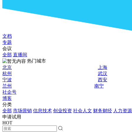
文档
专题
会议
全部
直播间
热门城市
北京
上海
杭州
武汉
宁波
西安
兰州
南宁
社企号
博客
分类
全部
市场营销
信息技术
创业投资
社会人文
财务财经
人力资源
申请试用
HOT