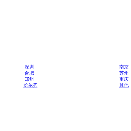
深圳
南京
合肥
苏州
郑州
重庆
哈尔滨
其他