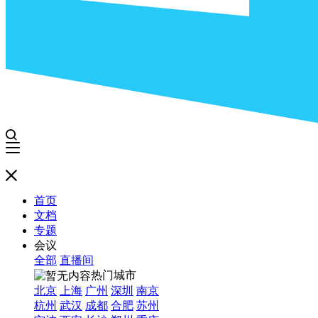
首页
文档
专题
会议
全部
直播间
热门城市
北京
上海
广州
深圳
南京
杭州
武汉
成都
合肥
苏州