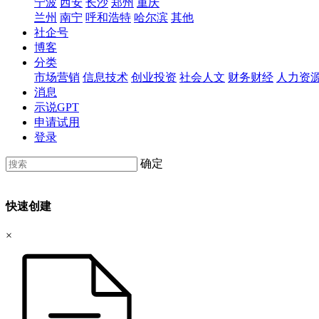
宁波
西安
长沙
郑州
重庆
兰州
南宁
呼和浩特
哈尔滨
其他
社企号
博客
分类
市场营销
信息技术
创业投资
社会人文
财务财经
人力资
消息
示说GPT
申请试用
登录
确定
快速创建
×