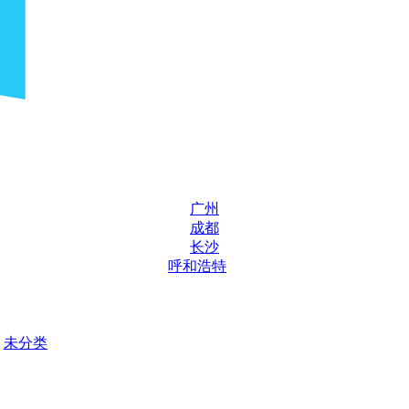
广州
成都
长沙
呼和浩特
未分类