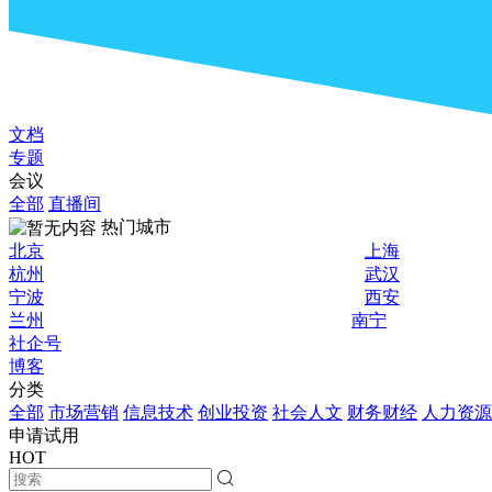
文档
专题
会议
全部
直播间
热门城市
北京
上海
杭州
武汉
宁波
西安
兰州
南宁
社企号
博客
分类
全部
市场营销
信息技术
创业投资
社会人文
财务财经
人力资源
申请试用
HOT