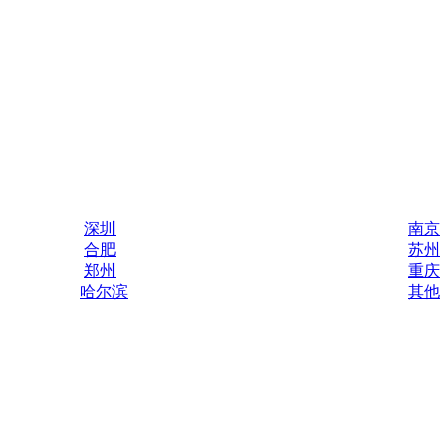
深圳
南京
合肥
苏州
郑州
重庆
哈尔滨
其他