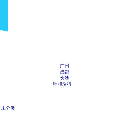
广州
成都
长沙
呼和浩特
未分类