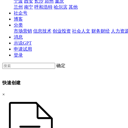
宁波
西安
长沙
郑州
重庆
兰州
南宁
呼和浩特
哈尔滨
其他
社企号
博客
分类
市场营销
信息技术
创业投资
社会人文
财务财经
人力资
消息
示说GPT
申请试用
登录
确定
快速创建
×