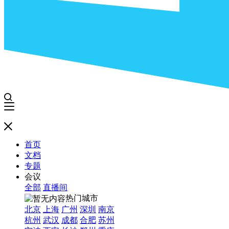
首页
文档
专题
会议
全部
直播间
热门城市
北京
上海
广州
深圳
南京
杭州
武汉
成都
合肥
苏州