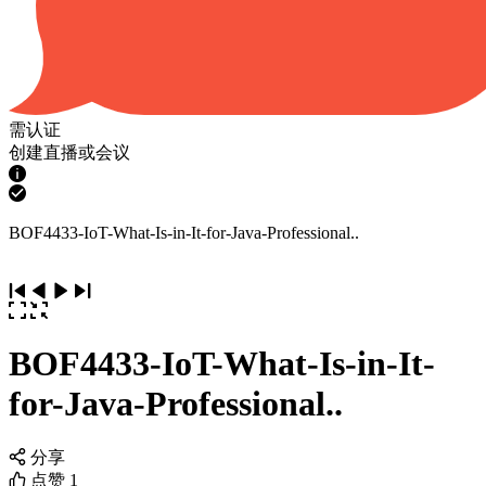
需认证
创建直播或会议
BOF4433-IoT-What-Is-in-It-for-Java-Professional..
BOF4433-IoT-What-Is-in-It-
for-Java-Professional..
分享
点赞
1