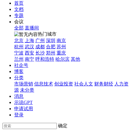
首页
文档
专题
会议
全部
直播间
热门城市
北京
上海
广州
深圳
南京
杭州
武汉
成都
合肥
苏州
宁波
西安
长沙
郑州
重庆
兰州
南宁
呼和浩特
哈尔滨
其他
社企号
博客
分类
市场营销
信息技术
创业投资
社会人文
财务财经
人力资
源
未分类
消息
示说GPT
申请试用
登录
确定