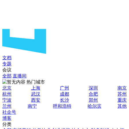
文档
专题
会议
全部
直播间
热门城市
北京
上海
广州
深圳
南京
杭州
武汉
成都
合肥
苏州
宁波
西安
长沙
郑州
重庆
兰州
南宁
呼和浩特
哈尔滨
其他
社企号
博客
分类