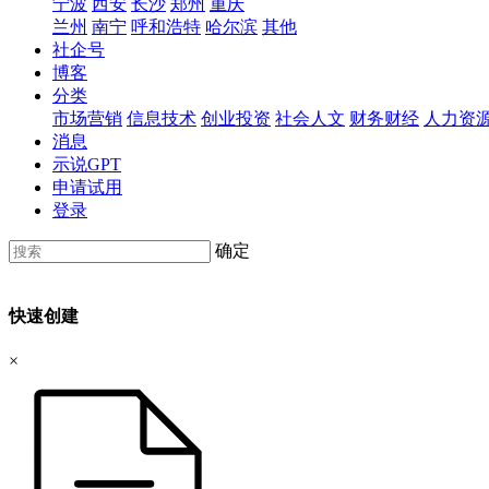
宁波
西安
长沙
郑州
重庆
兰州
南宁
呼和浩特
哈尔滨
其他
社企号
博客
分类
市场营销
信息技术
创业投资
社会人文
财务财经
人力资
消息
示说GPT
申请试用
登录
确定
快速创建
×