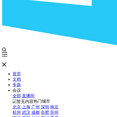
首页
文档
专题
会议
全部
直播间
热门城市
北京
上海
广州
深圳
南京
杭州
武汉
成都
合肥
苏州