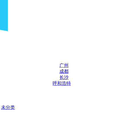
广州
成都
长沙
呼和浩特
未分类