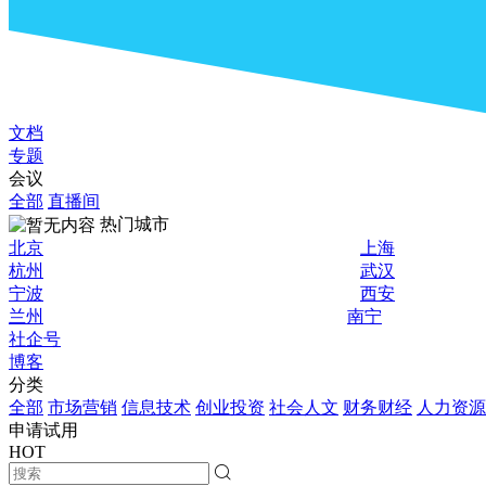
文档
专题
会议
全部
直播间
热门城市
北京
上海
杭州
武汉
宁波
西安
兰州
南宁
社企号
博客
分类
全部
市场营销
信息技术
创业投资
社会人文
财务财经
人力资源
申请试用
HOT