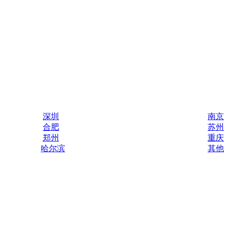
深圳
南京
合肥
苏州
郑州
重庆
哈尔滨
其他