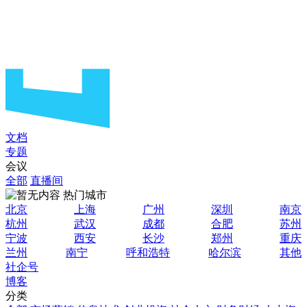
文档
专题
会议
全部
直播间
热门城市
北京
上海
广州
深圳
南京
杭州
武汉
成都
合肥
苏州
宁波
西安
长沙
郑州
重庆
兰州
南宁
呼和浩特
哈尔滨
其他
社企号
博客
分类