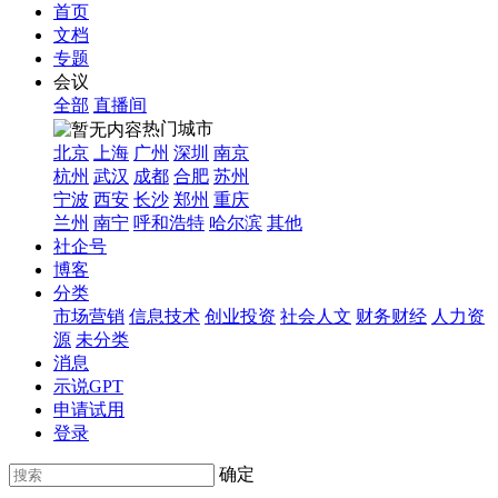
首页
文档
专题
会议
全部
直播间
热门城市
北京
上海
广州
深圳
南京
杭州
武汉
成都
合肥
苏州
宁波
西安
长沙
郑州
重庆
兰州
南宁
呼和浩特
哈尔滨
其他
社企号
博客
分类
市场营销
信息技术
创业投资
社会人文
财务财经
人力资
源
未分类
消息
示说GPT
申请试用
登录
确定