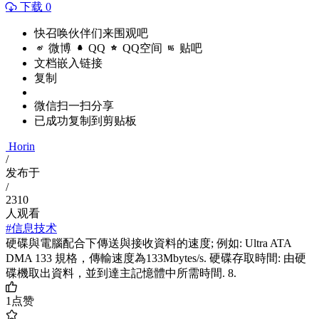
下载 0
快召唤伙伴们来围观吧
微博
QQ
QQ空间
贴吧
文档嵌入链接
复制
微信扫一扫分享
已成功复制到剪贴板
Horin
/
发布于
/
2310
人观看
#信息技术
硬碟與電腦配合下傳送與接收資料的速度; 例如: Ultra ATA
DMA 133 規格，傳輸速度為133Mbytes/s. 硬碟存取時間: 由硬
碟機取出資料，並到達主記憶體中所需時間. 8.
1
点赞