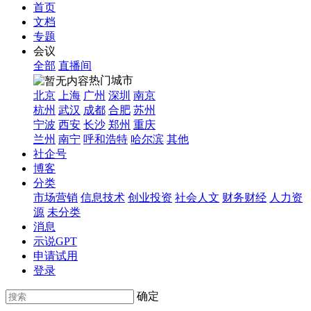
首页
文档
专题
会议
全部
直播间
热门城市
北京
上海
广州
深圳
南京
杭州
武汉
成都
合肥
苏州
宁波
西安
长沙
郑州
重庆
兰州
南宁
呼和浩特
哈尔滨
其他
社企号
博客
分类
市场营销
信息技术
创业投资
社会人文
财务财经
人力资
源
未分类
消息
示说GPT
申请试用
登录
确定