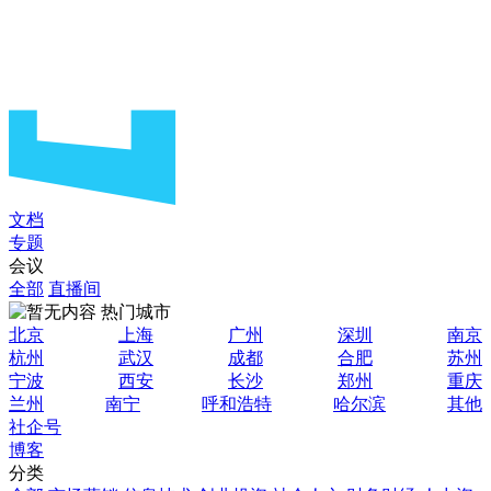
文档
专题
会议
全部
直播间
热门城市
北京
上海
广州
深圳
南京
杭州
武汉
成都
合肥
苏州
宁波
西安
长沙
郑州
重庆
兰州
南宁
呼和浩特
哈尔滨
其他
社企号
博客
分类