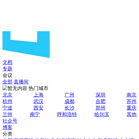
文档
专题
会议
全部
直播间
热门城市
北京
上海
广州
深圳
南京
杭州
武汉
成都
合肥
苏州
宁波
西安
长沙
郑州
重庆
兰州
南宁
呼和浩特
哈尔滨
其他
社企号
博客
分类