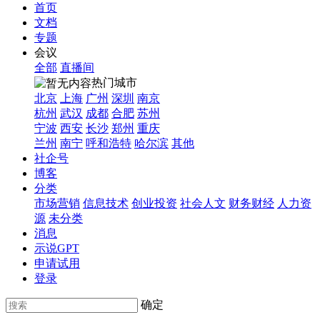
首页
文档
专题
会议
全部
直播间
热门城市
北京
上海
广州
深圳
南京
杭州
武汉
成都
合肥
苏州
宁波
西安
长沙
郑州
重庆
兰州
南宁
呼和浩特
哈尔滨
其他
社企号
博客
分类
市场营销
信息技术
创业投资
社会人文
财务财经
人力资
源
未分类
消息
示说GPT
申请试用
登录
确定