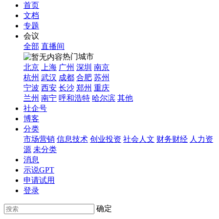
首页
文档
专题
会议
全部
直播间
热门城市
北京
上海
广州
深圳
南京
杭州
武汉
成都
合肥
苏州
宁波
西安
长沙
郑州
重庆
兰州
南宁
呼和浩特
哈尔滨
其他
社企号
博客
分类
市场营销
信息技术
创业投资
社会人文
财务财经
人力资
源
未分类
消息
示说GPT
申请试用
登录
确定