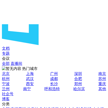
文档
专题
会议
全部
直播间
热门城市
北京
上海
广州
深圳
南京
杭州
武汉
成都
合肥
苏州
宁波
西安
长沙
郑州
重庆
兰州
南宁
呼和浩特
哈尔滨
其他
社企号
博客
分类