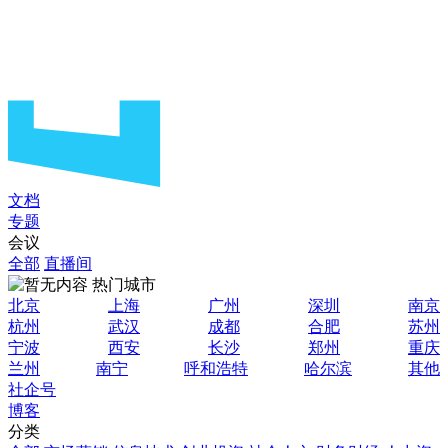
文档
专题
会议
全部
直播间
热门城市
北京
上海
广州
深圳
南京
杭州
武汉
成都
合肥
苏州
宁波
西安
长沙
郑州
重庆
兰州
南宁
呼和浩特
哈尔滨
其他
社企号
博客
分类