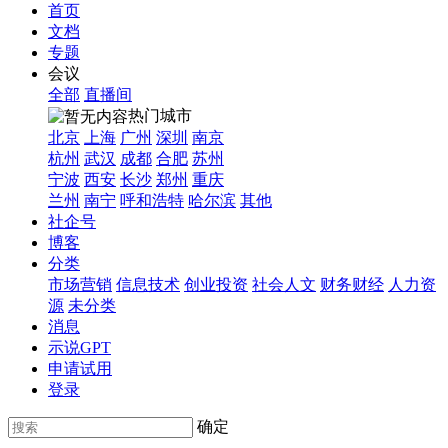
首页
文档
专题
会议
全部
直播间
热门城市
北京
上海
广州
深圳
南京
杭州
武汉
成都
合肥
苏州
宁波
西安
长沙
郑州
重庆
兰州
南宁
呼和浩特
哈尔滨
其他
社企号
博客
分类
市场营销
信息技术
创业投资
社会人文
财务财经
人力资
源
未分类
消息
示说GPT
申请试用
登录
确定