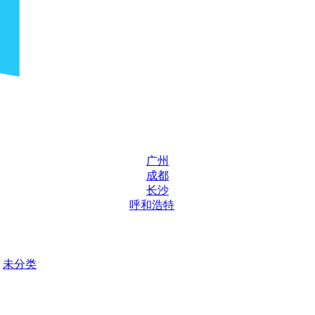
广州
成都
长沙
呼和浩特
未分类