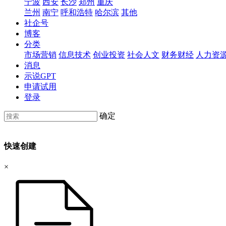
宁波
西安
长沙
郑州
重庆
兰州
南宁
呼和浩特
哈尔滨
其他
社企号
博客
分类
市场营销
信息技术
创业投资
社会人文
财务财经
人力资
消息
示说GPT
申请试用
登录
确定
快速创建
×