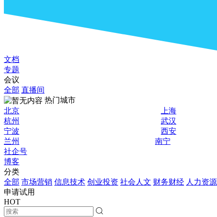
文档
专题
会议
全部
直播间
热门城市
北京
上海
杭州
武汉
宁波
西安
兰州
南宁
社企号
博客
分类
全部
市场营销
信息技术
创业投资
社会人文
财务财经
人力资源
申请试用
HOT