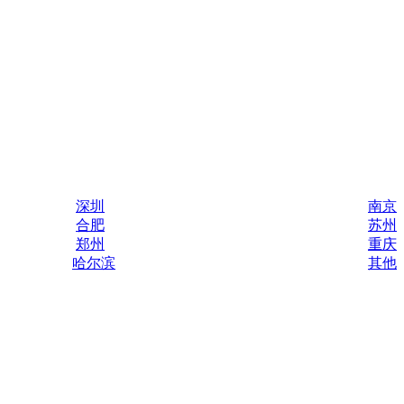
深圳
南京
合肥
苏州
郑州
重庆
哈尔滨
其他