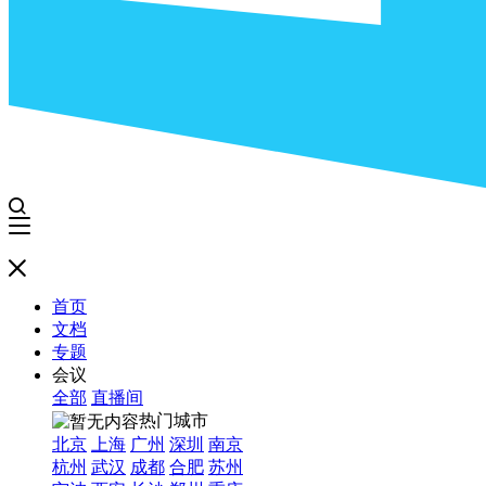
首页
文档
专题
会议
全部
直播间
热门城市
北京
上海
广州
深圳
南京
杭州
武汉
成都
合肥
苏州