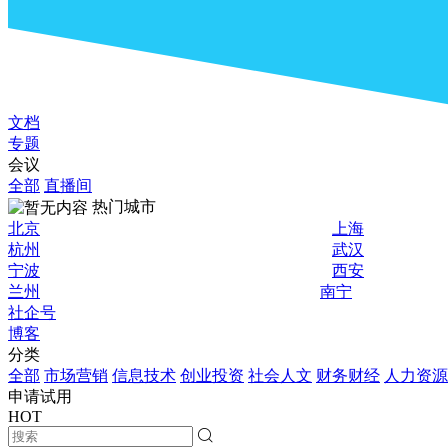
文档
专题
会议
全部
直播间
热门城市
北京
上海
杭州
武汉
宁波
西安
兰州
南宁
社企号
博客
分类
全部
市场营销
信息技术
创业投资
社会人文
财务财经
人力资源
申请试用
HOT