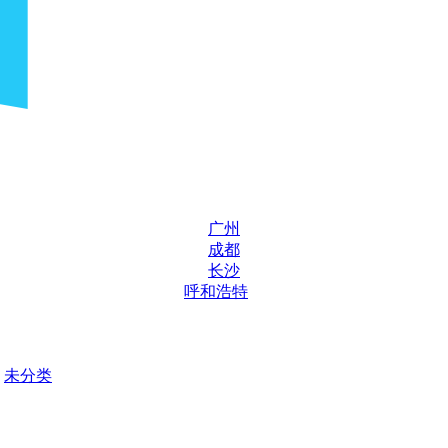
广州
成都
长沙
呼和浩特
未分类