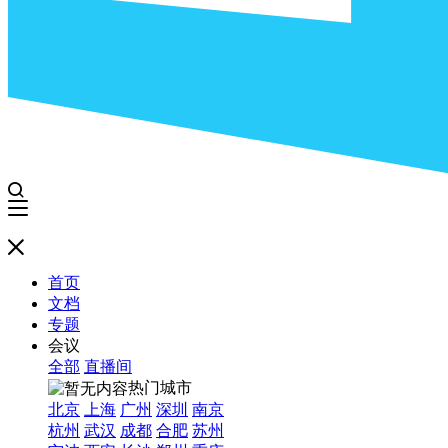
首页
文档
专题
会议
全部
直播间
热门城市
北京
上海
广州
深圳
南京
杭州
武汉
成都
合肥
苏州