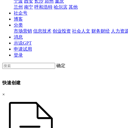
宁波
西安
长沙
郑州
重庆
兰州
南宁
呼和浩特
哈尔滨
其他
社企号
博客
分类
市场营销
信息技术
创业投资
社会人文
财务财经
人力资
消息
示说GPT
申请试用
登录
确定
快速创建
×