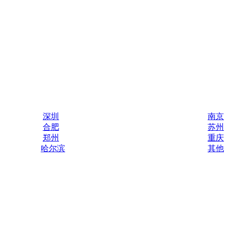
深圳
南京
合肥
苏州
郑州
重庆
哈尔滨
其他