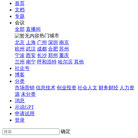
首页
文档
专题
会议
全部
直播间
热门城市
北京
上海
广州
深圳
南京
杭州
武汉
成都
合肥
苏州
宁波
西安
长沙
郑州
重庆
兰州
南宁
呼和浩特
哈尔滨
其他
社企号
博客
分类
市场营销
信息技术
创业投资
社会人文
财务财经
人力资
源
未分类
消息
示说GPT
申请试用
登录
确定