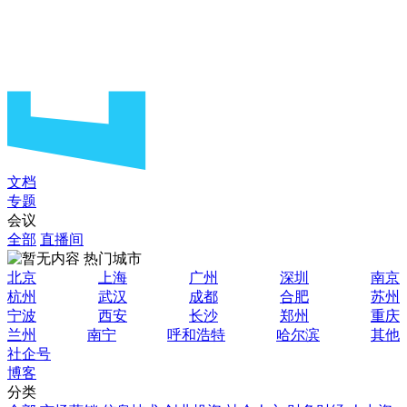
文档
专题
会议
全部
直播间
热门城市
北京
上海
广州
深圳
南京
杭州
武汉
成都
合肥
苏州
宁波
西安
长沙
郑州
重庆
兰州
南宁
呼和浩特
哈尔滨
其他
社企号
博客
分类