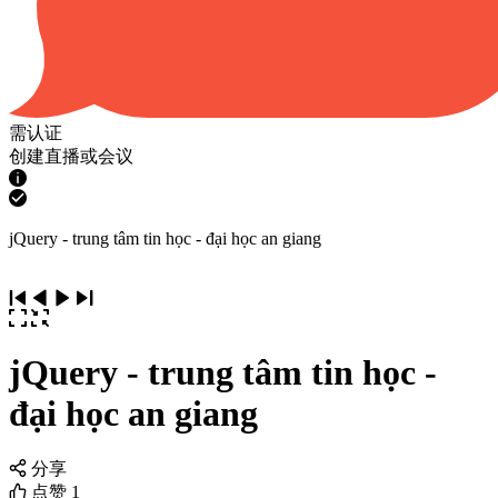
需认证
创建直播或会议
jQuery - trung tâm tin học - đại học an giang
jQuery - trung tâm tin học -
đại học an giang
分享
点赞
1