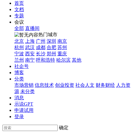
首页
文档
专题
会议
全部
直播间
热门城市
北京
上海
广州
深圳
南京
杭州
武汉
成都
合肥
苏州
宁波
西安
长沙
郑州
重庆
兰州
南宁
呼和浩特
哈尔滨
其他
社企号
博客
分类
市场营销
信息技术
创业投资
社会人文
财务财经
人力资
源
未分类
消息
示说GPT
申请试用
登录
确定