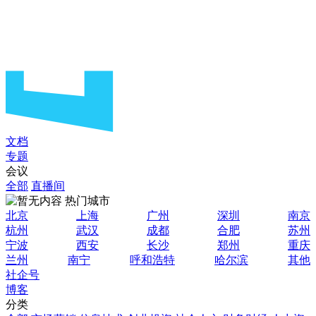
文档
专题
会议
全部
直播间
热门城市
北京
上海
广州
深圳
南京
杭州
武汉
成都
合肥
苏州
宁波
西安
长沙
郑州
重庆
兰州
南宁
呼和浩特
哈尔滨
其他
社企号
博客
分类