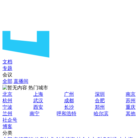
文档
专题
会议
全部
直播间
热门城市
北京
上海
广州
深圳
南京
杭州
武汉
成都
合肥
苏州
宁波
西安
长沙
郑州
重庆
兰州
南宁
呼和浩特
哈尔滨
其他
社企号
博客
分类