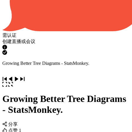
需认证
创建直播或会议
Growing Better Tree Diagrams - StatsMonkey.
Growing Better Tree Diagrams
- StatsMonkey.
分享
点赞
1