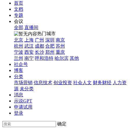
首页
文档
专题
会议
全部
直播间
热门城市
北京
上海
广州
深圳
南京
杭州
武汉
成都
合肥
苏州
宁波
西安
长沙
郑州
重庆
兰州
南宁
呼和浩特
哈尔滨
其他
社企号
博客
分类
市场营销
信息技术
创业投资
社会人文
财务财经
人力资
源
未分类
消息
示说GPT
申请试用
登录
确定