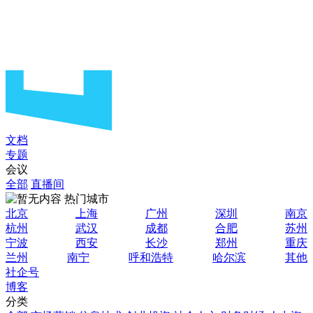
文档
专题
会议
全部
直播间
热门城市
北京
上海
广州
深圳
南京
杭州
武汉
成都
合肥
苏州
宁波
西安
长沙
郑州
重庆
兰州
南宁
呼和浩特
哈尔滨
其他
社企号
博客
分类