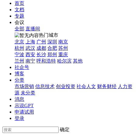
首页
文档
专题
会议
全部
直播间
热门城市
北京
上海
广州
深圳
南京
杭州
武汉
成都
合肥
苏州
宁波
西安
长沙
郑州
重庆
兰州
南宁
呼和浩特
哈尔滨
其他
社企号
博客
分类
市场营销
信息技术
创业投资
社会人文
财务财经
人力资
源
未分类
消息
示说GPT
申请试用
登录
确定