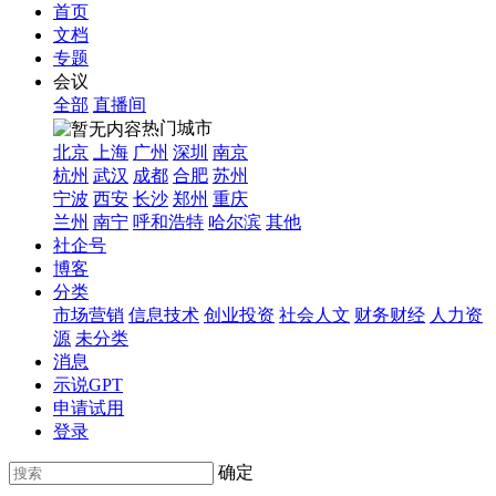
首页
文档
专题
会议
全部
直播间
热门城市
北京
上海
广州
深圳
南京
杭州
武汉
成都
合肥
苏州
宁波
西安
长沙
郑州
重庆
兰州
南宁
呼和浩特
哈尔滨
其他
社企号
博客
分类
市场营销
信息技术
创业投资
社会人文
财务财经
人力资
源
未分类
消息
示说GPT
申请试用
登录
确定