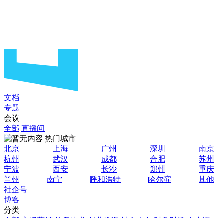
文档
专题
会议
全部
直播间
热门城市
北京
上海
广州
深圳
南京
杭州
武汉
成都
合肥
苏州
宁波
西安
长沙
郑州
重庆
兰州
南宁
呼和浩特
哈尔滨
其他
社企号
博客
分类