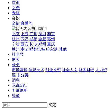
首页
文档
专题
会议
全部
直播间
热门城市
北京
上海
广州
深圳
南京
杭州
武汉
成都
合肥
苏州
宁波
西安
长沙
郑州
重庆
兰州
南宁
呼和浩特
哈尔滨
其他
社企号
博客
分类
市场营销
信息技术
创业投资
社会人文
财务财经
人力资
源
未分类
消息
示说GPT
申请试用
登录
确定