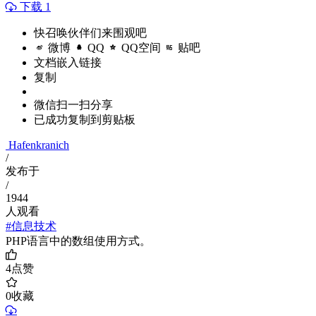
下载 1
快召唤伙伴们来围观吧
微博
QQ
QQ空间
贴吧
文档嵌入链接
复制
微信扫一扫分享
已成功复制到剪贴板
Hafenkranich
/
发布于
/
1944
人观看
#信息技术
PHP语言中的数组使用方式。
4
点赞
0
收藏