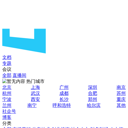
文档
专题
会议
全部
直播间
热门城市
北京
上海
广州
深圳
南京
杭州
武汉
成都
合肥
苏州
宁波
西安
长沙
郑州
重庆
兰州
南宁
呼和浩特
哈尔滨
其他
社企号
博客
分类