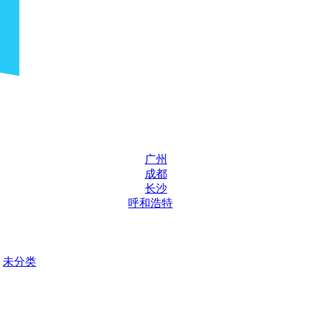
广州
成都
长沙
呼和浩特
未分类