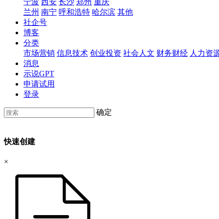
宁波
西安
长沙
郑州
重庆
兰州
南宁
呼和浩特
哈尔滨
其他
社企号
博客
分类
市场营销
信息技术
创业投资
社会人文
财务财经
人力资
消息
示说GPT
申请试用
登录
确定
快速创建
×