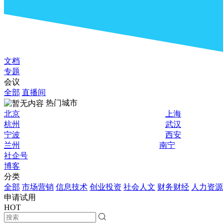
文档
专题
会议
全部
直播间
热门城市
北京
上海
杭州
武汉
宁波
西安
兰州
南宁
社企号
博客
分类
全部
市场营销
信息技术
创业投资
社会人文
财务财经
人力资源
申请试用
HOT