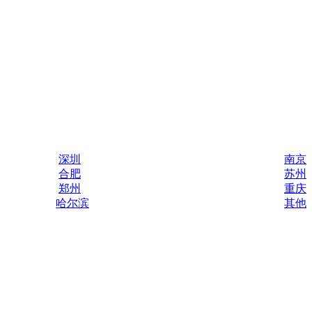
深圳
南京
合肥
苏州
郑州
重庆
哈尔滨
其他