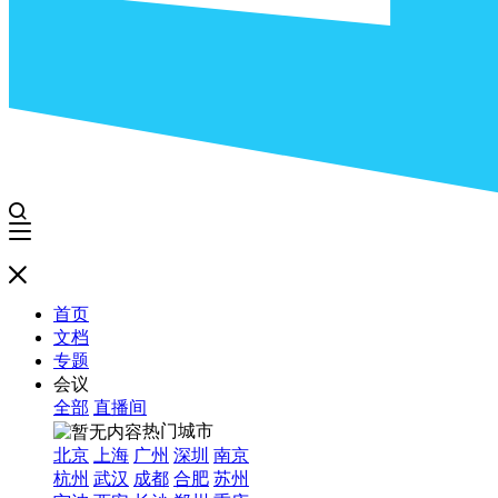
首页
文档
专题
会议
全部
直播间
热门城市
北京
上海
广州
深圳
南京
杭州
武汉
成都
合肥
苏州