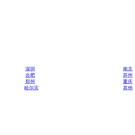
深圳
南京
合肥
苏州
郑州
重庆
哈尔滨
其他