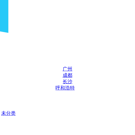
广州
成都
长沙
呼和浩特
未分类