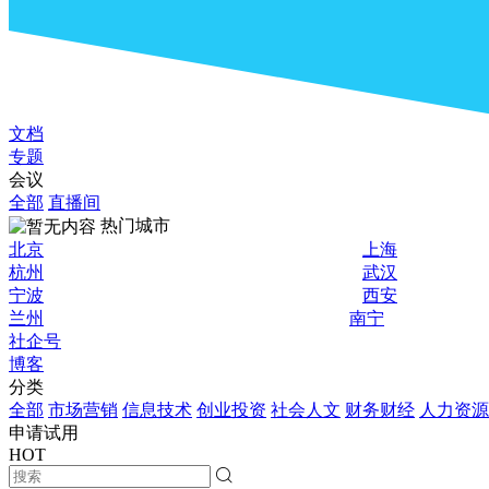
文档
专题
会议
全部
直播间
热门城市
北京
上海
杭州
武汉
宁波
西安
兰州
南宁
社企号
博客
分类
全部
市场营销
信息技术
创业投资
社会人文
财务财经
人力资源
申请试用
HOT