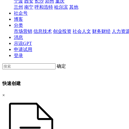
宁波
西安
长沙
郑州
重庆
兰州
南宁
呼和浩特
哈尔滨
其他
社企号
博客
分类
市场营销
信息技术
创业投资
社会人文
财务财经
人力资
消息
示说GPT
申请试用
登录
确定
快速创建
×