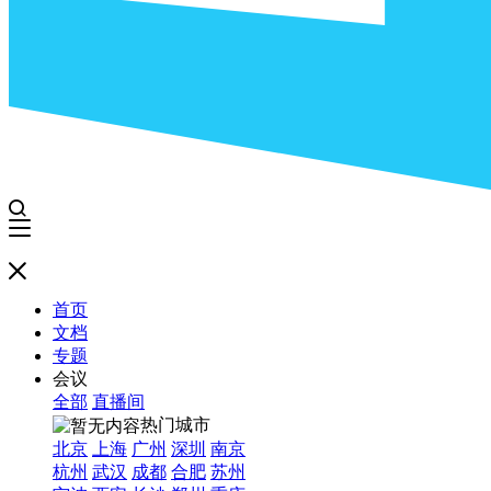
首页
文档
专题
会议
全部
直播间
热门城市
北京
上海
广州
深圳
南京
杭州
武汉
成都
合肥
苏州