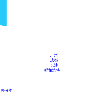
广州
成都
长沙
呼和浩特
未分类