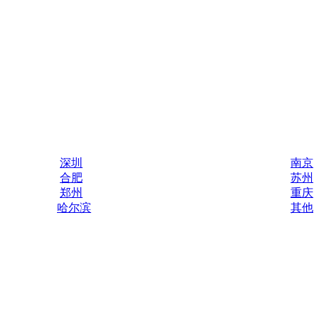
深圳
南京
合肥
苏州
郑州
重庆
哈尔滨
其他