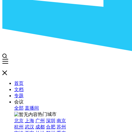
首页
文档
专题
会议
全部
直播间
热门城市
北京
上海
广州
深圳
南京
杭州
武汉
成都
合肥
苏州