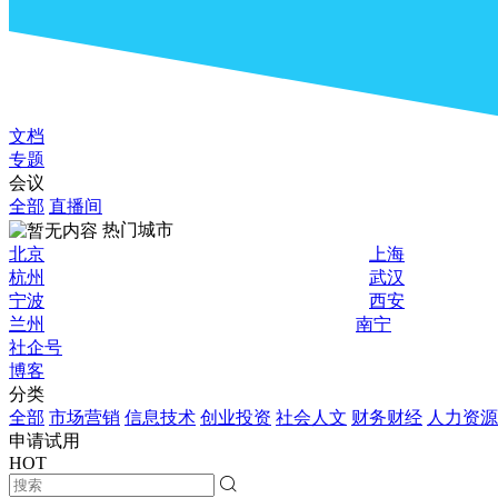
文档
专题
会议
全部
直播间
热门城市
北京
上海
杭州
武汉
宁波
西安
兰州
南宁
社企号
博客
分类
全部
市场营销
信息技术
创业投资
社会人文
财务财经
人力资源
申请试用
HOT