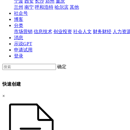
宁波
西安
长沙
郑州
重庆
兰州
南宁
呼和浩特
哈尔滨
其他
社企号
博客
分类
市场营销
信息技术
创业投资
社会人文
财务财经
人力资
消息
示说GPT
申请试用
登录
确定
快速创建
×