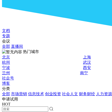
文档
专题
会议
全部
直播间
热门城市
北京
上海
杭州
武汉
宁波
西安
兰州
南宁
社企号
博客
分类
全部
市场营销
信息技术
创业投资
社会人文
财务财经
人力资源
申请试用
HOT