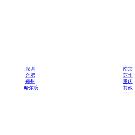
深圳
南京
合肥
苏州
郑州
重庆
哈尔滨
其他