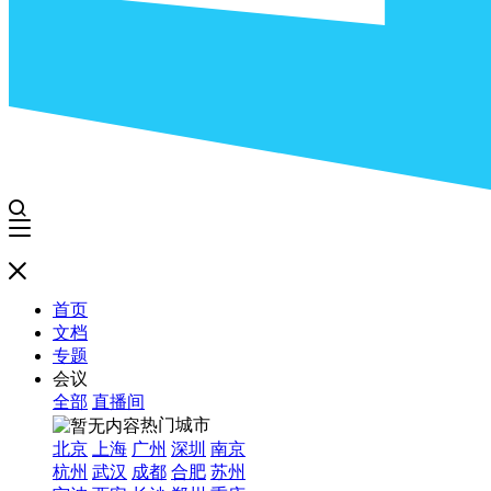
首页
文档
专题
会议
全部
直播间
热门城市
北京
上海
广州
深圳
南京
杭州
武汉
成都
合肥
苏州