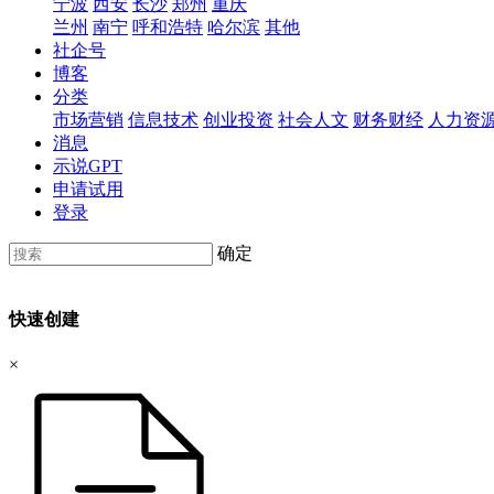
宁波
西安
长沙
郑州
重庆
兰州
南宁
呼和浩特
哈尔滨
其他
社企号
博客
分类
市场营销
信息技术
创业投资
社会人文
财务财经
人力资
消息
示说GPT
申请试用
登录
确定
快速创建
×