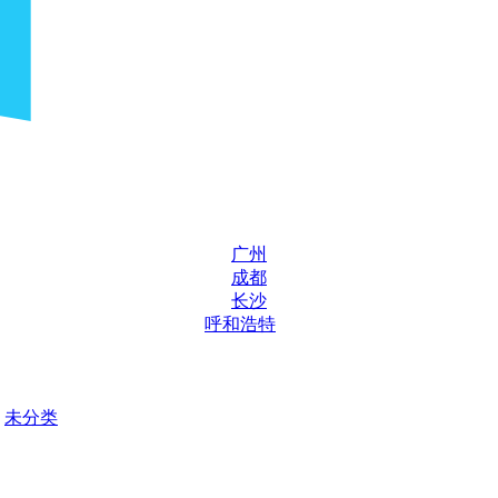
广州
成都
长沙
呼和浩特
未分类