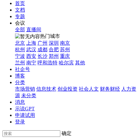
首页
文档
专题
会议
全部
直播间
热门城市
北京
上海
广州
深圳
南京
杭州
武汉
成都
合肥
苏州
宁波
西安
长沙
郑州
重庆
兰州
南宁
呼和浩特
哈尔滨
其他
社企号
博客
分类
市场营销
信息技术
创业投资
社会人文
财务财经
人力资
源
未分类
消息
示说GPT
申请试用
登录
确定