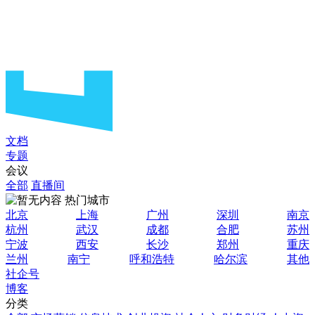
文档
专题
会议
全部
直播间
热门城市
北京
上海
广州
深圳
南京
杭州
武汉
成都
合肥
苏州
宁波
西安
长沙
郑州
重庆
兰州
南宁
呼和浩特
哈尔滨
其他
社企号
博客
分类