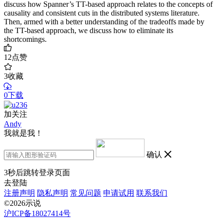
discuss how Spanner’s TT-based approach relates to the concepts of
causality and consistent cuts in the distributed systems literature.
Then, armed with a better understanding of the tradeoffs made by
the TT-based approach, we discuss how to eliminate its
shortcomings.
12
点赞
3
收藏
0下载
加关注
Andy
我就是我！
确认
3
秒后跳转登录页面
去登陆
注册声明
隐私声明
常见问题
申请试用
联系我们
©2026示说
沪ICP备18027414号