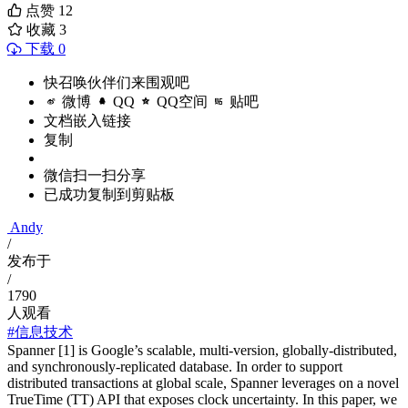
点赞
12
收藏
3
下载 0
快召唤伙伴们来围观吧
微博
QQ
QQ空间
贴吧
文档嵌入链接
复制
微信扫一扫分享
已成功复制到剪贴板
Andy
/
发布于
/
1790
人观看
#信息技术
Spanner [1] is Google’s scalable, multi-version, globally-distributed,
and synchronously-replicated database. In order to support
distributed transactions at global scale, Spanner leverages on a novel
TrueTime (TT) API that exposes clock uncertainty. In this paper, we