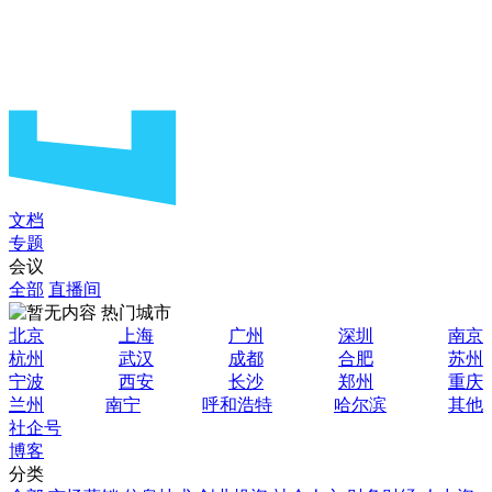
文档
专题
会议
全部
直播间
热门城市
北京
上海
广州
深圳
南京
杭州
武汉
成都
合肥
苏州
宁波
西安
长沙
郑州
重庆
兰州
南宁
呼和浩特
哈尔滨
其他
社企号
博客
分类