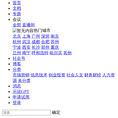
首页
文档
专题
会议
全部
直播间
热门城市
北京
上海
广州
深圳
南京
杭州
武汉
成都
合肥
苏州
宁波
西安
长沙
郑州
重庆
兰州
南宁
呼和浩特
哈尔滨
其他
社企号
博客
分类
市场营销
信息技术
创业投资
社会人文
财务财经
人力资
源
未分类
消息
示说GPT
申请试用
登录
确定