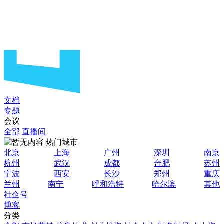
文档
专题
会议
全部
直播间
热门城市
北京
上海
广州
深圳
南京
杭州
武汉
成都
合肥
苏州
宁波
西安
长沙
郑州
重庆
兰州
南宁
呼和浩特
哈尔滨
其他
社企号
博客
分类