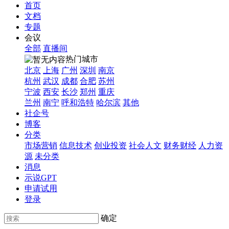
首页
文档
专题
会议
全部
直播间
热门城市
北京
上海
广州
深圳
南京
杭州
武汉
成都
合肥
苏州
宁波
西安
长沙
郑州
重庆
兰州
南宁
呼和浩特
哈尔滨
其他
社企号
博客
分类
市场营销
信息技术
创业投资
社会人文
财务财经
人力资
源
未分类
消息
示说GPT
申请试用
登录
确定