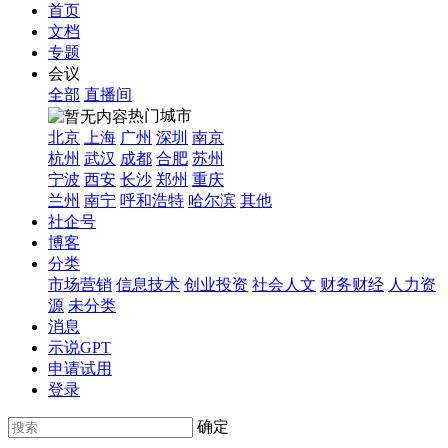
首页
文档
专题
会议
全部
直播间
热门城市
北京
上海
广州
深圳
南京
杭州
武汉
成都
合肥
苏州
宁波
西安
长沙
郑州
重庆
兰州
南宁
呼和浩特
哈尔滨
其他
社企号
博客
分类
市场营销
信息技术
创业投资
社会人文
财务财经
人力资
源
未分类
消息
示说GPT
申请试用
登录
确定