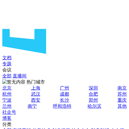
文档
专题
会议
全部
直播间
热门城市
北京
上海
广州
深圳
南京
杭州
武汉
成都
合肥
苏州
宁波
西安
长沙
郑州
重庆
兰州
南宁
呼和浩特
哈尔滨
其他
社企号
博客
分类