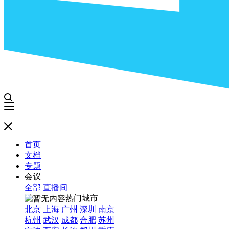
首页
文档
专题
会议
全部
直播间
热门城市
北京
上海
广州
深圳
南京
杭州
武汉
成都
合肥
苏州