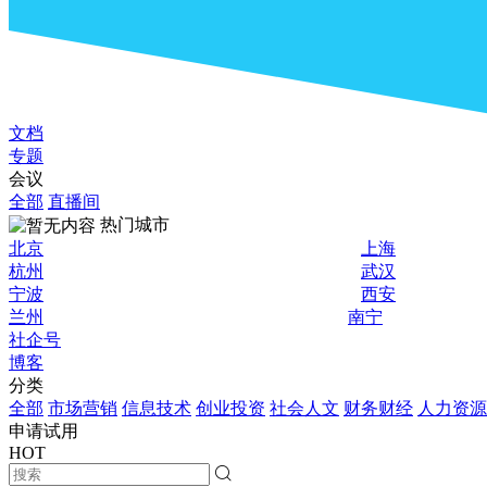
文档
专题
会议
全部
直播间
热门城市
北京
上海
杭州
武汉
宁波
西安
兰州
南宁
社企号
博客
分类
全部
市场营销
信息技术
创业投资
社会人文
财务财经
人力资源
申请试用
HOT