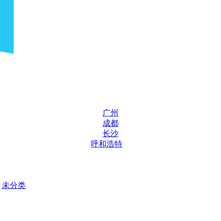
广州
成都
长沙
呼和浩特
未分类