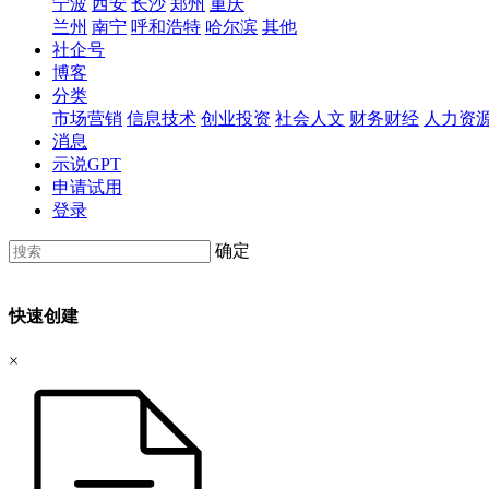
宁波
西安
长沙
郑州
重庆
兰州
南宁
呼和浩特
哈尔滨
其他
社企号
博客
分类
市场营销
信息技术
创业投资
社会人文
财务财经
人力资
消息
示说GPT
申请试用
登录
确定
快速创建
×