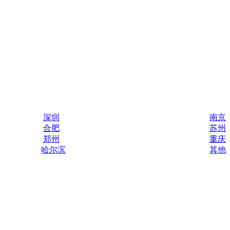
深圳
南京
合肥
苏州
郑州
重庆
哈尔滨
其他