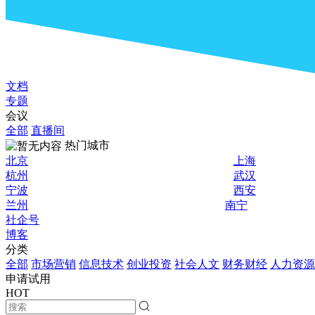
文档
专题
会议
全部
直播间
热门城市
北京
上海
杭州
武汉
宁波
西安
兰州
南宁
社企号
博客
分类
全部
市场营销
信息技术
创业投资
社会人文
财务财经
人力资源
申请试用
HOT