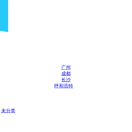
广州
成都
长沙
呼和浩特
未分类