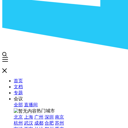
首页
文档
专题
会议
全部
直播间
热门城市
北京
上海
广州
深圳
南京
杭州
武汉
成都
合肥
苏州