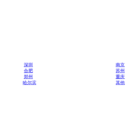
深圳
南京
合肥
苏州
郑州
重庆
哈尔滨
其他