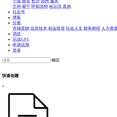
宁波
西安
长沙
郑州
重庆
兰州
南宁
呼和浩特
哈尔滨
其他
社企号
博客
分类
市场营销
信息技术
创业投资
社会人文
财务财经
人力资
消息
示说GPT
申请试用
登录
确定
快速创建
×