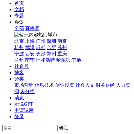
首页
文档
专题
会议
全部
直播间
热门城市
北京
上海
广州
深圳
南京
杭州
武汉
成都
合肥
苏州
宁波
西安
长沙
郑州
重庆
兰州
南宁
呼和浩特
哈尔滨
其他
社企号
博客
分类
市场营销
信息技术
创业投资
社会人文
财务财经
人力资
源
未分类
消息
示说GPT
申请试用
登录
确定