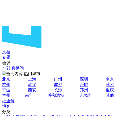
文档
专题
会议
全部
直播间
热门城市
北京
上海
广州
深圳
南京
杭州
武汉
成都
合肥
苏州
宁波
西安
长沙
郑州
重庆
兰州
南宁
呼和浩特
哈尔滨
其他
社企号
博客
分类