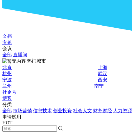
文档
专题
会议
全部
直播间
热门城市
北京
上海
杭州
武汉
宁波
西安
兰州
南宁
社企号
博客
分类
全部
市场营销
信息技术
创业投资
社会人文
财务财经
人力资源
申请试用
HOT