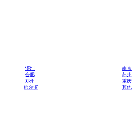
深圳
南京
合肥
苏州
郑州
重庆
哈尔滨
其他