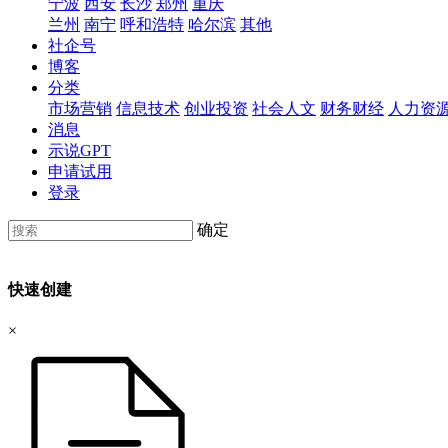
宁波
西安
长沙
郑州
重庆
兰州
南宁
呼和浩特
哈尔滨
其他
社企号
博客
分类
市场营销
信息技术
创业投资
社会人文
财务财经
人力资
消息
示说GPT
申请试用
登录
确定
快速创建
×