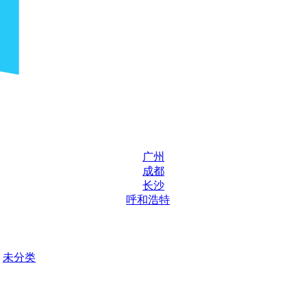
广州
成都
长沙
呼和浩特
未分类