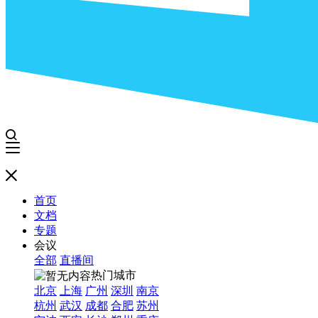
首页
文档
专题
会议
全部
直播间
热门城市
北京
上海
广州
深圳
南京
杭州
武汉
成都
合肥
苏州