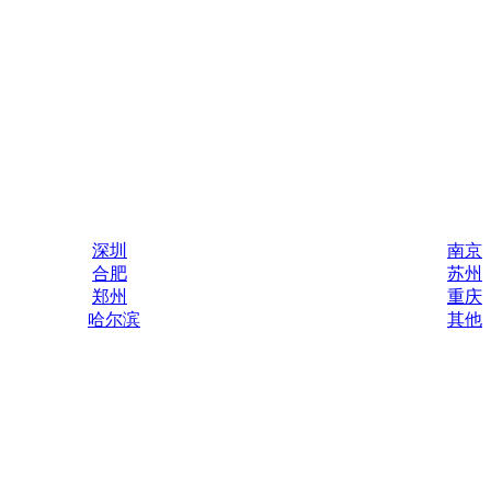
深圳
南京
合肥
苏州
郑州
重庆
哈尔滨
其他