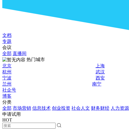
文档
专题
会议
全部
直播间
热门城市
北京
上海
杭州
武汉
宁波
西安
兰州
南宁
社企号
博客
分类
全部
市场营销
信息技术
创业投资
社会人文
财务财经
人力资源
申请试用
HOT