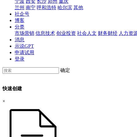
宁波
西安
长沙
郑州
重庆
兰州
南宁
呼和浩特
哈尔滨
其他
社企号
博客
分类
市场营销
信息技术
创业投资
社会人文
财务财经
人力资
消息
示说GPT
申请试用
登录
确定
快速创建
×