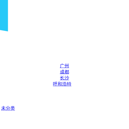
广州
成都
长沙
呼和浩特
未分类