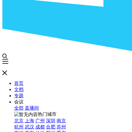
首页
文档
专题
会议
全部
直播间
热门城市
北京
上海
广州
深圳
南京
杭州
武汉
成都
合肥
苏州