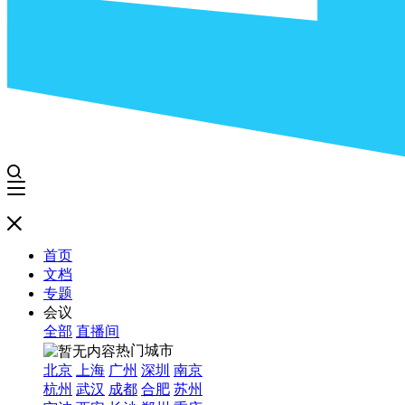
首页
文档
专题
会议
全部
直播间
热门城市
北京
上海
广州
深圳
南京
杭州
武汉
成都
合肥
苏州