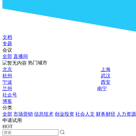
文档
专题
会议
全部
直播间
热门城市
北京
上海
杭州
武汉
宁波
西安
兰州
南宁
社企号
博客
分类
全部
市场营销
信息技术
创业投资
社会人文
财务财经
人力资源
申请试用
HOT