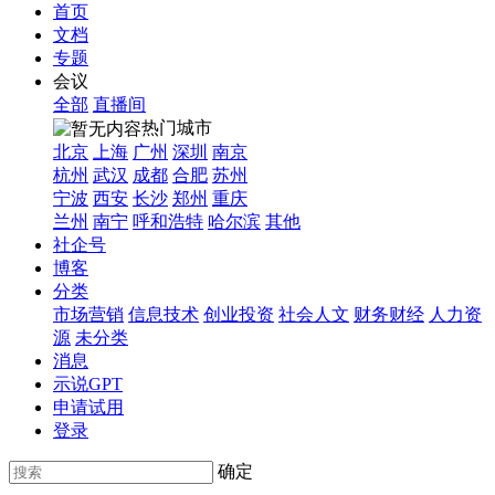
首页
文档
专题
会议
全部
直播间
热门城市
北京
上海
广州
深圳
南京
杭州
武汉
成都
合肥
苏州
宁波
西安
长沙
郑州
重庆
兰州
南宁
呼和浩特
哈尔滨
其他
社企号
博客
分类
市场营销
信息技术
创业投资
社会人文
财务财经
人力资
源
未分类
消息
示说GPT
申请试用
登录
确定