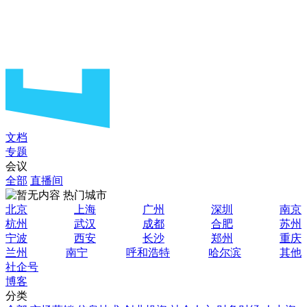
文档
专题
会议
全部
直播间
热门城市
北京
上海
广州
深圳
南京
杭州
武汉
成都
合肥
苏州
宁波
西安
长沙
郑州
重庆
兰州
南宁
呼和浩特
哈尔滨
其他
社企号
博客
分类