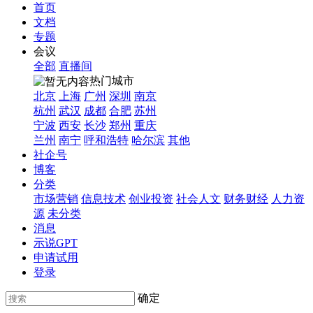
首页
文档
专题
会议
全部
直播间
热门城市
北京
上海
广州
深圳
南京
杭州
武汉
成都
合肥
苏州
宁波
西安
长沙
郑州
重庆
兰州
南宁
呼和浩特
哈尔滨
其他
社企号
博客
分类
市场营销
信息技术
创业投资
社会人文
财务财经
人力资
源
未分类
消息
示说GPT
申请试用
登录
确定