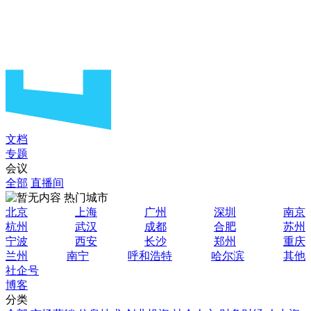
文档
专题
会议
全部
直播间
热门城市
北京
上海
广州
深圳
南京
杭州
武汉
成都
合肥
苏州
宁波
西安
长沙
郑州
重庆
兰州
南宁
呼和浩特
哈尔滨
其他
社企号
博客
分类