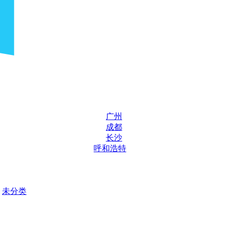
广州
成都
长沙
呼和浩特
未分类