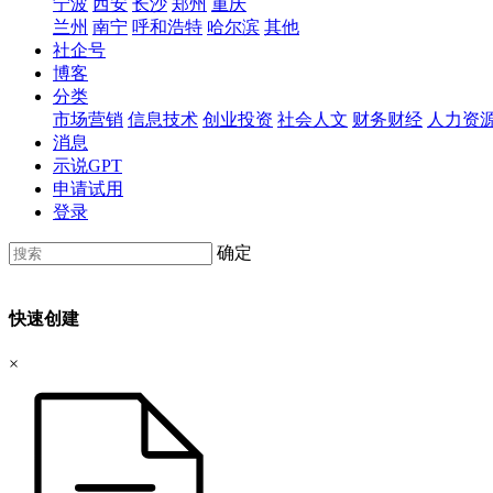
宁波
西安
长沙
郑州
重庆
兰州
南宁
呼和浩特
哈尔滨
其他
社企号
博客
分类
市场营销
信息技术
创业投资
社会人文
财务财经
人力资
消息
示说GPT
申请试用
登录
确定
快速创建
×