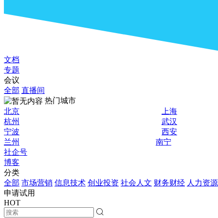
文档
专题
会议
全部
直播间
热门城市
北京
上海
杭州
武汉
宁波
西安
兰州
南宁
社企号
博客
分类
全部
市场营销
信息技术
创业投资
社会人文
财务财经
人力资源
申请试用
HOT