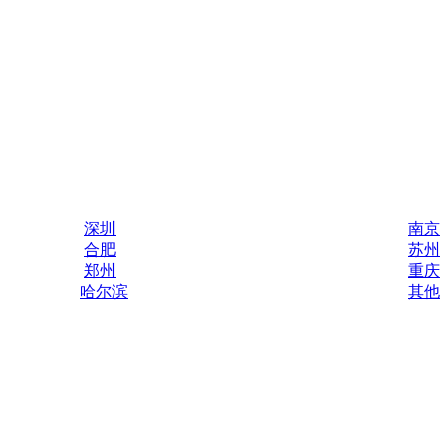
深圳
南京
合肥
苏州
郑州
重庆
哈尔滨
其他