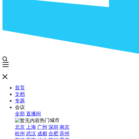
首页
文档
专题
会议
全部
直播间
热门城市
北京
上海
广州
深圳
南京
杭州
武汉
成都
合肥
苏州