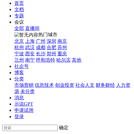
首页
文档
专题
会议
全部
直播间
热门城市
北京
上海
广州
深圳
南京
杭州
武汉
成都
合肥
苏州
宁波
西安
长沙
郑州
重庆
兰州
南宁
呼和浩特
哈尔滨
其他
社企号
博客
分类
市场营销
信息技术
创业投资
社会人文
财务财经
人力资
源
未分类
消息
示说GPT
申请试用
登录
确定