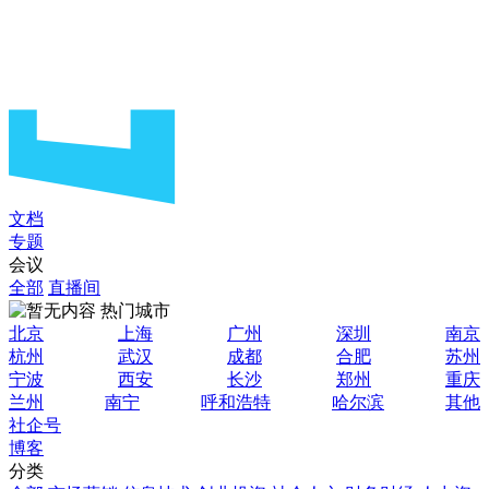
文档
专题
会议
全部
直播间
热门城市
北京
上海
广州
深圳
南京
杭州
武汉
成都
合肥
苏州
宁波
西安
长沙
郑州
重庆
兰州
南宁
呼和浩特
哈尔滨
其他
社企号
博客
分类