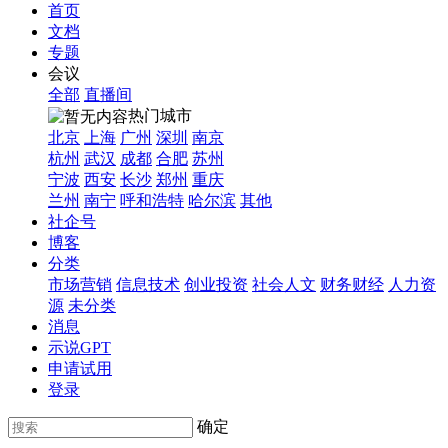
首页
文档
专题
会议
全部
直播间
热门城市
北京
上海
广州
深圳
南京
杭州
武汉
成都
合肥
苏州
宁波
西安
长沙
郑州
重庆
兰州
南宁
呼和浩特
哈尔滨
其他
社企号
博客
分类
市场营销
信息技术
创业投资
社会人文
财务财经
人力资
源
未分类
消息
示说GPT
申请试用
登录
确定