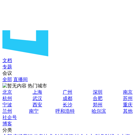
文档
专题
会议
全部
直播间
热门城市
北京
上海
广州
深圳
南京
杭州
武汉
成都
合肥
苏州
宁波
西安
长沙
郑州
重庆
兰州
南宁
呼和浩特
哈尔滨
其他
社企号
博客
分类