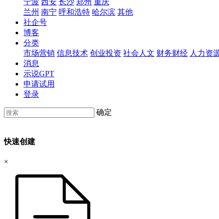
宁波
西安
长沙
郑州
重庆
兰州
南宁
呼和浩特
哈尔滨
其他
社企号
博客
分类
市场营销
信息技术
创业投资
社会人文
财务财经
人力资
消息
示说GPT
申请试用
登录
确定
快速创建
×