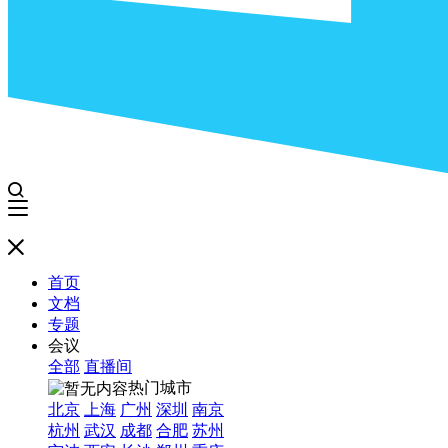
首页
文档
专题
会议
全部
直播间
热门城市
北京
上海
广州
深圳
南京
杭州
武汉
成都
合肥
苏州