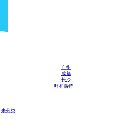
广州
成都
长沙
呼和浩特
未分类