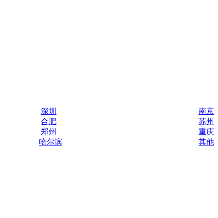
深圳
南京
合肥
苏州
郑州
重庆
哈尔滨
其他