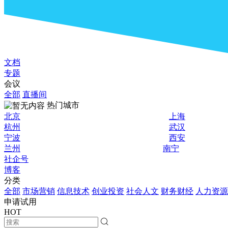
文档
专题
会议
全部
直播间
热门城市
北京
上海
杭州
武汉
宁波
西安
兰州
南宁
社企号
博客
分类
全部
市场营销
信息技术
创业投资
社会人文
财务财经
人力资源
申请试用
HOT