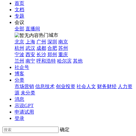
首页
文档
专题
会议
全部
直播间
热门城市
北京
上海
广州
深圳
南京
杭州
武汉
成都
合肥
苏州
宁波
西安
长沙
郑州
重庆
兰州
南宁
呼和浩特
哈尔滨
其他
社企号
博客
分类
市场营销
信息技术
创业投资
社会人文
财务财经
人力资
源
未分类
消息
示说GPT
申请试用
登录
确定