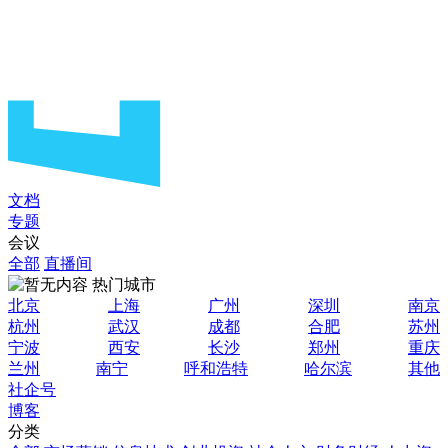
文档
专题
会议
全部
直播间
热门城市
北京
上海
广州
深圳
南京
杭州
武汉
成都
合肥
苏州
宁波
西安
长沙
郑州
重庆
兰州
南宁
呼和浩特
哈尔滨
其他
社企号
博客
分类