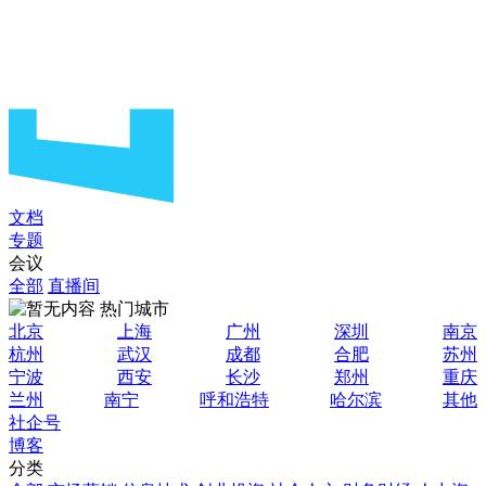
文档
专题
会议
全部
直播间
热门城市
北京
上海
广州
深圳
南京
杭州
武汉
成都
合肥
苏州
宁波
西安
长沙
郑州
重庆
兰州
南宁
呼和浩特
哈尔滨
其他
社企号
博客
分类