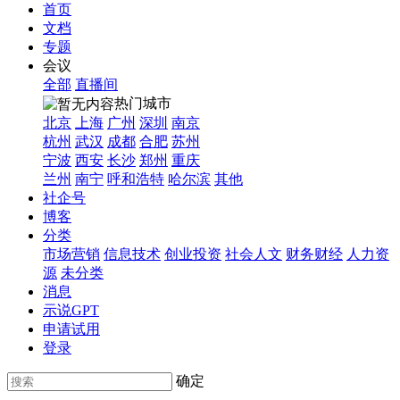
首页
文档
专题
会议
全部
直播间
热门城市
北京
上海
广州
深圳
南京
杭州
武汉
成都
合肥
苏州
宁波
西安
长沙
郑州
重庆
兰州
南宁
呼和浩特
哈尔滨
其他
社企号
博客
分类
市场营销
信息技术
创业投资
社会人文
财务财经
人力资
源
未分类
消息
示说GPT
申请试用
登录
确定