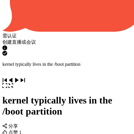
需认证
创建直播或会议
kernel typically lives in the /boot partition
kernel typically lives in the
/boot partition
分享
点赞
1