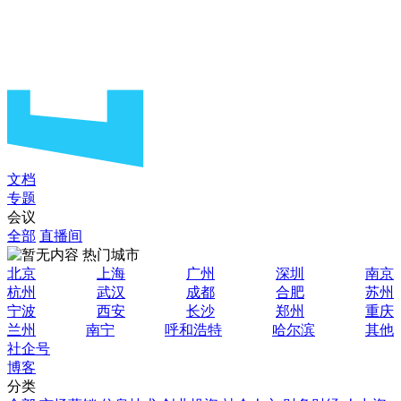
文档
专题
会议
全部
直播间
热门城市
北京
上海
广州
深圳
南京
杭州
武汉
成都
合肥
苏州
宁波
西安
长沙
郑州
重庆
兰州
南宁
呼和浩特
哈尔滨
其他
社企号
博客
分类