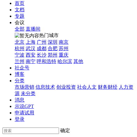
首页
文档
专题
会议
全部
直播间
热门城市
北京
上海
广州
深圳
南京
杭州
武汉
成都
合肥
苏州
宁波
西安
长沙
郑州
重庆
兰州
南宁
呼和浩特
哈尔滨
其他
社企号
博客
分类
市场营销
信息技术
创业投资
社会人文
财务财经
人力资
源
未分类
消息
示说GPT
申请试用
登录
确定