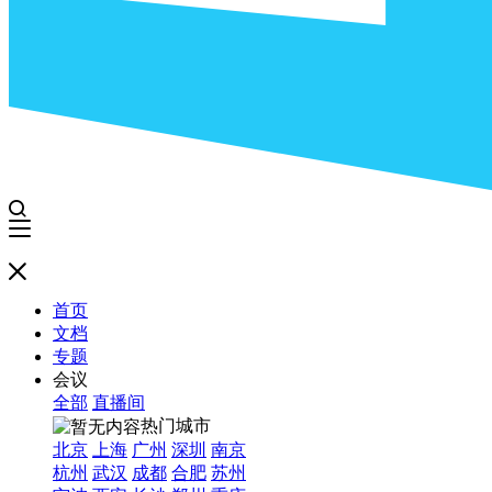
首页
文档
专题
会议
全部
直播间
热门城市
北京
上海
广州
深圳
南京
杭州
武汉
成都
合肥
苏州