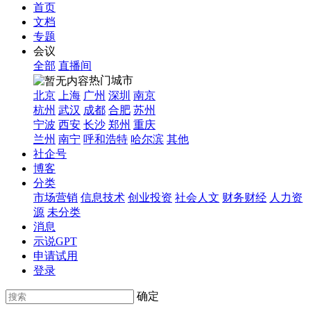
首页
文档
专题
会议
全部
直播间
热门城市
北京
上海
广州
深圳
南京
杭州
武汉
成都
合肥
苏州
宁波
西安
长沙
郑州
重庆
兰州
南宁
呼和浩特
哈尔滨
其他
社企号
博客
分类
市场营销
信息技术
创业投资
社会人文
财务财经
人力资
源
未分类
消息
示说GPT
申请试用
登录
确定