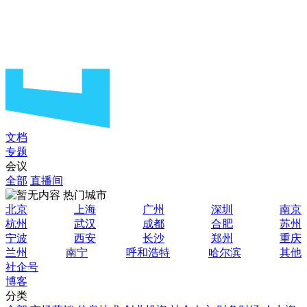
文档
专题
会议
全部
直播间
热门城市
北京
上海
广州
深圳
南京
杭州
武汉
成都
合肥
苏州
宁波
西安
长沙
郑州
重庆
兰州
南宁
呼和浩特
哈尔滨
其他
社企号
博客
分类