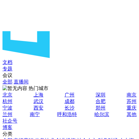
文档
专题
会议
全部
直播间
热门城市
北京
上海
广州
深圳
南京
杭州
武汉
成都
合肥
苏州
宁波
西安
长沙
郑州
重庆
兰州
南宁
呼和浩特
哈尔滨
其他
社企号
博客
分类