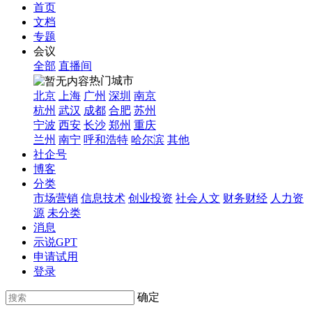
首页
文档
专题
会议
全部
直播间
热门城市
北京
上海
广州
深圳
南京
杭州
武汉
成都
合肥
苏州
宁波
西安
长沙
郑州
重庆
兰州
南宁
呼和浩特
哈尔滨
其他
社企号
博客
分类
市场营销
信息技术
创业投资
社会人文
财务财经
人力资
源
未分类
消息
示说GPT
申请试用
登录
确定