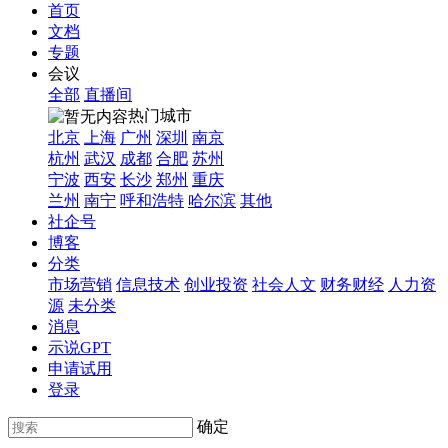
首页
文档
专题
会议
全部
直播间
热门城市
北京
上海
广州
深圳
南京
杭州
武汉
成都
合肥
苏州
宁波
西安
长沙
郑州
重庆
兰州
南宁
呼和浩特
哈尔滨
其他
社企号
博客
分类
市场营销
信息技术
创业投资
社会人文
财务财经
人力资
源
未分类
消息
示说GPT
申请试用
登录
确定