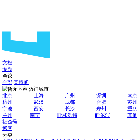
文档
专题
会议
全部
直播间
热门城市
北京
上海
广州
深圳
南京
杭州
武汉
成都
合肥
苏州
宁波
西安
长沙
郑州
重庆
兰州
南宁
呼和浩特
哈尔滨
其他
社企号
博客
分类