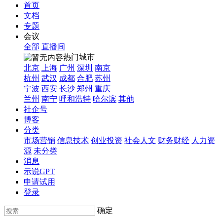
首页
文档
专题
会议
全部
直播间
热门城市
北京
上海
广州
深圳
南京
杭州
武汉
成都
合肥
苏州
宁波
西安
长沙
郑州
重庆
兰州
南宁
呼和浩特
哈尔滨
其他
社企号
博客
分类
市场营销
信息技术
创业投资
社会人文
财务财经
人力资
源
未分类
消息
示说GPT
申请试用
登录
确定