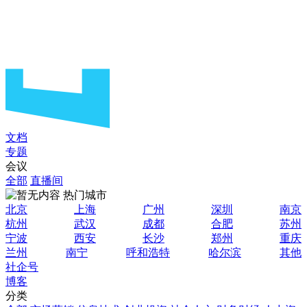
文档
专题
会议
全部
直播间
热门城市
北京
上海
广州
深圳
南京
杭州
武汉
成都
合肥
苏州
宁波
西安
长沙
郑州
重庆
兰州
南宁
呼和浩特
哈尔滨
其他
社企号
博客
分类