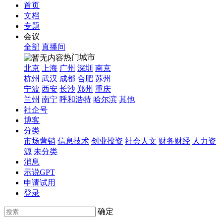
首页
文档
专题
会议
全部
直播间
热门城市
北京
上海
广州
深圳
南京
杭州
武汉
成都
合肥
苏州
宁波
西安
长沙
郑州
重庆
兰州
南宁
呼和浩特
哈尔滨
其他
社企号
博客
分类
市场营销
信息技术
创业投资
社会人文
财务财经
人力资
源
未分类
消息
示说GPT
申请试用
登录
确定