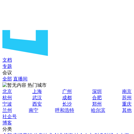
文档
专题
会议
全部
直播间
热门城市
北京
上海
广州
深圳
南京
杭州
武汉
成都
合肥
苏州
宁波
西安
长沙
郑州
重庆
兰州
南宁
呼和浩特
哈尔滨
其他
社企号
博客
分类