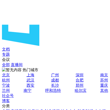
文档
专题
会议
全部
直播间
热门城市
北京
上海
广州
深圳
南京
杭州
武汉
成都
合肥
苏州
宁波
西安
长沙
郑州
重庆
兰州
南宁
呼和浩特
哈尔滨
其他
社企号
博客
分类