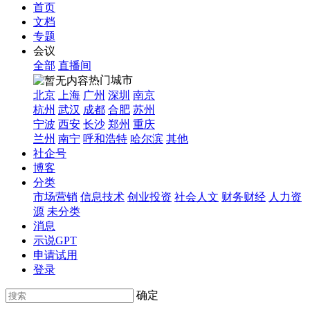
首页
文档
专题
会议
全部
直播间
热门城市
北京
上海
广州
深圳
南京
杭州
武汉
成都
合肥
苏州
宁波
西安
长沙
郑州
重庆
兰州
南宁
呼和浩特
哈尔滨
其他
社企号
博客
分类
市场营销
信息技术
创业投资
社会人文
财务财经
人力资
源
未分类
消息
示说GPT
申请试用
登录
确定