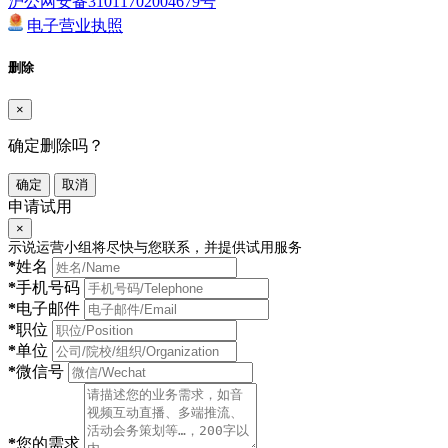
沪公网安备31011702004679号
电子营业执照
删除
×
确定删除吗？
确定
取消
申请试用
×
示说运营小组将尽快与您联系，并提供试用服务
*
姓名
*
手机号码
*
电子邮件
*
职位
*
单位
*
微信号
*
您的需求