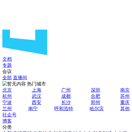
文档
专题
会议
全部
直播间
热门城市
北京
上海
广州
深圳
南京
杭州
武汉
成都
合肥
苏州
宁波
西安
长沙
郑州
重庆
兰州
南宁
呼和浩特
哈尔滨
其他
社企号
博客
分类