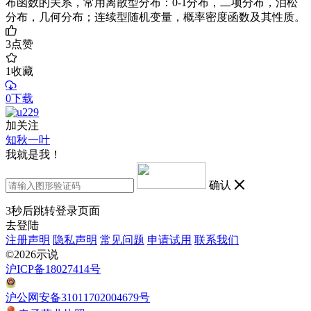
布函数的关系，常用离散型分布：0-1分布，二项分布，泊松
分布，几何分布；连续型随机变量，概率密度函数及其性质。
3
点赞
1
收藏
0下载
加关注
知秋一叶
我就是我！
确认
3
秒后跳转登录页面
去登陆
注册声明
隐私声明
常见问题
申请试用
联系我们
©2026示说
沪ICP备18027414号
沪公网安备31011702004679号