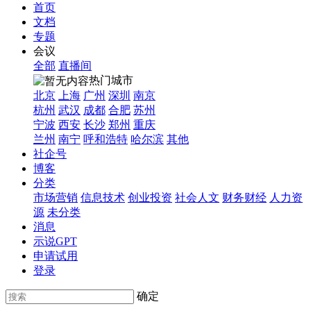
首页
文档
专题
会议
全部
直播间
热门城市
北京
上海
广州
深圳
南京
杭州
武汉
成都
合肥
苏州
宁波
西安
长沙
郑州
重庆
兰州
南宁
呼和浩特
哈尔滨
其他
社企号
博客
分类
市场营销
信息技术
创业投资
社会人文
财务财经
人力资
源
未分类
消息
示说GPT
申请试用
登录
确定